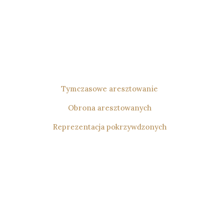
karnego, w tym dotyczące tymczasowego
aresztowania. Zapewniam obronę
podejrzanych na każdym etapie
postępowania karnego. Oferuję także
reprezentację pokrzywdzonych, dbając
o należytą ochronę ich interesów.
Tymczasowe aresztowanie
Obrona aresztowanych
Reprezentacja pokrzywdzonych