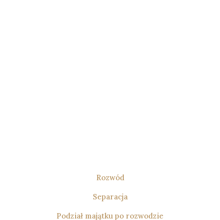
Prawo
Rozwodowe
Pomogę Ci w sprawach rozwodowych,
separacji oraz podziale majątku
po rozwodzie. Zapewniam kompleksowe
wsparcie prawne na każdym etapie
postępowania – od pierwszej konsultacji,
przez przygotowanie pism procesowych,
aż po reprezentację przed sądem.
Rozwód
Separacja
Podział majątku po rozwodzie