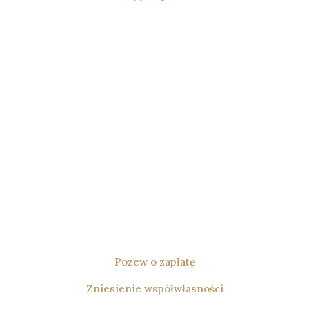
Prawo
Cywilne
Zajmuję się prawem cywilnym,
w szczególności sporządzaniem
i prowadzeniem pozwów o zapłatę.
Prowadzę również sprawy dotyczące
zniesienia współwłasności.
Pozew o zapłatę
Zniesienie współwłasności