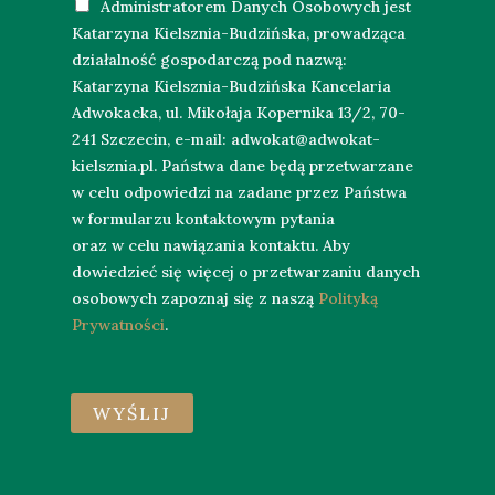
s
Administratorem Danych Osobowych jest
a
o
i
k
Katarzyna Kielsznia-Budzińska, prowadząca
r
ś
l
o
działalność gospodarczą pod nazwą:
z
ć
*
*
Katarzyna Kielsznia-Budzińska Kancelaria
l
*
Adwokacka, ul. Mikołaja Kopernika 13/2, 70-
u
241 Szczecin, e-mail: adwokat@adwokat-
b
kielsznia.pl. Państwa dane będą przetwarzane
w
w celu odpowiedzi na zadane przez Państwa
i
w formularzu kontaktowym pytania
a
oraz w celu nawiązania kontaktu. Aby
d
dowiedzieć się więcej o przetwarzaniu danych
o
osobowych zapoznaj się z naszą
Polityką
m
Prywatności
.
o
ś
ć
WYŚLIJ