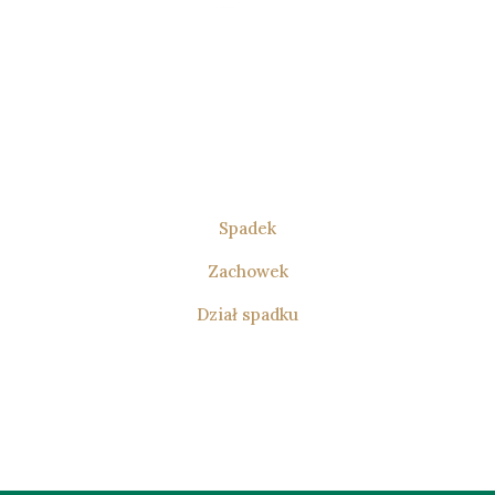
Prawo
Spadkowe
Zajmuję się prawem spadkowym, w tym
sprawami o stwierdzenie nabycia spadku
oraz zachowek. Prowadzę także
postępowania dotyczące działu spadku.
Spadek
Zachowek
Dział spadku