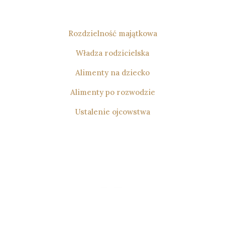
interesów moich klientów.
Rozdzielność majątkowa
Władza rodzicielska
Alimenty na dziecko
Alimenty po rozwodzie
Ustalenie ojcowstwa
Prawo Karne
Prowadzę sprawy z zakresu prawa