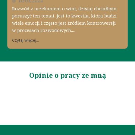
10/03/2024
Rozwód z orzekaniem o wini, dzisiaj chciałbym
poruszyć ten temat. Jest to kwestia, która budzi
wiele emocji i często jest źródłem kontrowersji
w procesach rozwodowych....
Czytaj więcej...
Opinie o pracy ze mną