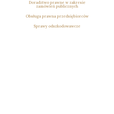
Doradztwo prawne w zakresie
zamówień publicznych
Obsługa prawna przedsiębiorców
Sprawy odszkodowawcze
Prawo
Rodzinne
Zajmuję się sprawami rodzinnymi, w tym
ustanowieniem rozdzielności majątkowej,
władzą rodzicielską oraz ustaleniem
ojcostwa. Prowadzę także sprawy
o alimenty dbając o zabezpieczenie